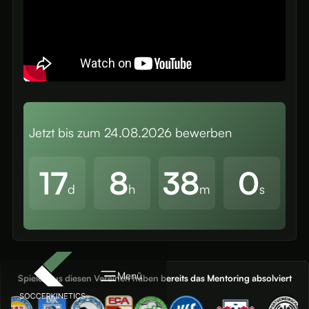
Jetzt bis zum
24.08.2026
bewerben
17
8
37
58
d
h
m
s
Menü
Spieler aus diesen Vereinen haben bereits das Mentoring absolviert