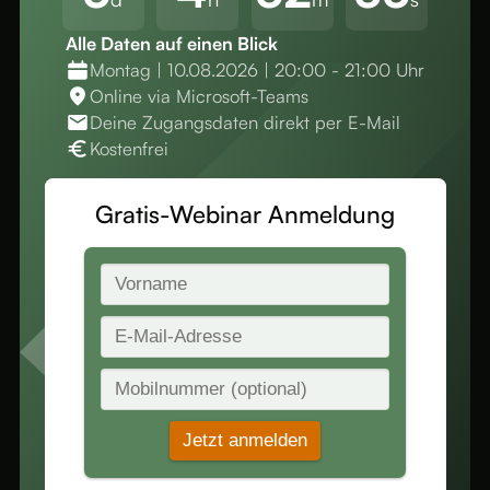
Alle Daten auf einen Blick
Montag |
10.08.2026
|
20:00
- 21:00 Uhr
Online via Microsoft-Teams
Deine Zugangsdaten direkt per E-Mail
Kostenfrei
Gratis-Webinar Anmeldung