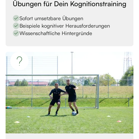
Übungen für Dein Kognitionstraining
Sofort umsetzbare Übungen
Beispiele kognitiver Herausforderungen
Wissenschaftliche Hintergründe