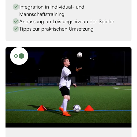
Integration in Individual- und
Mannschaftstraining
Anpassung an Leistungsniveau der Spieler
Tipps zur praktischen Umsetzung