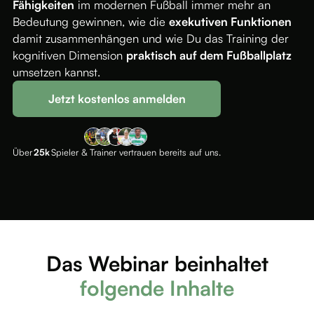
Fähigkeiten
im modernen Fußball immer mehr an
Bedeutung gewinnen, wie die
exekutiven Funktionen
damit zusammenhängen und wie Du das Training der
kognitiven Dimension
praktisch auf dem Fußballplatz
umsetzen kannst.
Jetzt kostenlos anmelden
Über
25k
Spieler & Trainer vertrauen bereits auf uns.
Das Webinar beinhaltet
folgende Inhalte