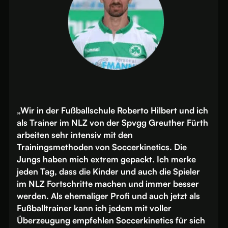
"Als Profi erlebst Du jeden Tag aufs Neue
, dass im
Fußball Kleinigkeiten über Sieg oder Niederlage
entscheiden. Siehst Du freie Mitspieler? Wie gut ist
dein erster Kontakt?
Ohne ein gezieltes Training
dieser Details
kannst Du dich heute im Fußball
meiner Meinung nach nicht mehr durchsetzen.
Wichtig ist, dass Du diese S
chwerpunkte gezielt
und schon frühzeitig
in Dein Training einbaust.
Ich
trainiere seit 6 Monaten mit Soccerkinetics
, um
intensiv an meiner Wahrnehmung und an meiner