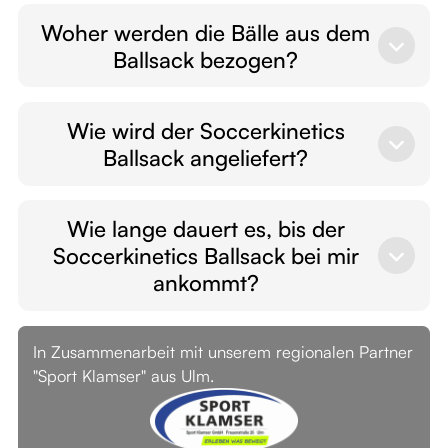
Sollte Dir Dein Soccerkinetics Ballsack nicht
gefallen,
erstatten
wir Dir innerhalb der
Woher werden die Bälle aus dem
ersten 60 Tage den
gesamten Kaufpreis
.
Ballsack bezogen?
Wir arbeiten hier sehr eng mit unserem
Partner "
Sport Klamser
" in Ulm zusammen.
Wie wird der Soccerkinetics
Uns sind Werte wie
Regionalität
und
Qualität
Ballsack angeliefert?
sehr wichtig.
Wir
liefern
den Soccerkinetics Ballsack mit
unserer
speziell designten Verpackung
Wie lange dauert es, bis der
versandkostenfrei
direkt zu dir nach Hause.
Soccerkinetics Ballsack bei mir
ankommt?
Im Regelfall ist der Soccerkinetics Ballsack in
3-6 Werktagen
nach Bestellungseingang bei
In Zusammenarbeit mit unserem regionalen Partner
dir.
"Sport Klamser" aus Ulm.