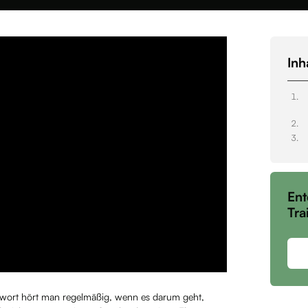
Inh
Ent
Tra
wort hört man regelmäßig, wenn es darum geht,