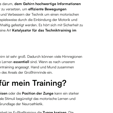
es darum,
dem Gehirn hochwertige Informationen
t zu versetzen, um
effiziente Bewegungen
en und Verbessern der Technik um einen motorischen
pielsweise durch die Einbindung der Motorik und
altig gefestigt werden. Es hört sich mit Sicherheit zu
eine Art
Katalysator für das Techniktraining im
irn ist sehr groß. Dadurch können viele Hirnregionen
he Lernen
essentiell
sind. Wenn es nach unserem
ntraining angesagt. Hand und Mund zusammen
e
des Areals der Großhirnrinde ein.
ür mein Training?
isen
oder die
Position der Zunge
kann ein starker
nale Stimuli begünstigt das motorische Lernen und
undlage der Neuroathletik.
nheit im Fußballtraining die
Zunge kreisen
. Die