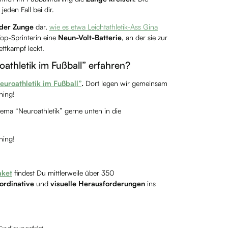
jeden Fall bei dir.
 der Zunge
dar,
wie es etwa Leichtathletik-Ass Gina
Top-Sprinterin eine
Neun-Volt-Batterie
, an der sie zur
ttkampf leckt.
athletik im Fußball” erfahren?
euroathletik im Fußball”
.
Dort legen wir gemeinsam
ning!
ma “Neuroathletik” gerne unten in die
ning!
aket
findest Du mittlerweile über 350
ordinative
und
visuelle Herausforderungen
ins