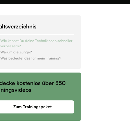
altsverzeichnis
Wie kannst Du deine Technik noch schneller
verbessern?
Warum die Zunge?
Was bedeutet das für mein Training?
decke kostenlos über 350
iningsvideos
Zum Trainingspaket