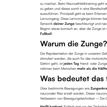
zu machen. Beim Neuroathletiktraining geht 
zu geben und dieses somit in eine Bereitschaf
auszuführen. Prinzipiell geht es beim Erlern
Lernvorgang. Diese Lernvorgänge können beis
Sensorik
deiner Zunge
beschleunigt und nachh
Beginn etwas komisch an, aber die Zunge ist 
Fußball
.
Warum die Zunge?
Die Repräsentation der Zunge in unserem Geh
stimuliert werden, die auch für das motorisc
Gehirn geht, ist
jeden Tag
Hand- oder Zunge
nehmen beim Menschen
mehr als die Hälft
Was bedeutet das f
Über bestimmte Bewegungen wie
Zungenkre
neuronaler Reiz erzielt werden. Dieser neuro
Verbessern von Bewegungstechniken – Die Gr
Heißt konkret:
Einfach mal vor der Technikei