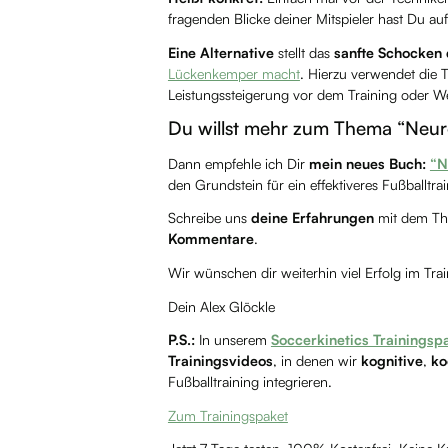
fragenden Blicke deiner Mitspieler hast Du auf 
Eine Alternative
stellt das
sanfte Schocken
Lückenkemper macht
. Hierzu verwendet die 
Leistungssteigerung vor dem Training oder We
Du willst mehr zum Thema “Neuro
Dann empfehle ich Dir
mein neues Buch:
“N
den Grundstein für ein effektiveres Fußballtrai
Schreibe uns
deine Erfahrungen
mit dem The
Kommentare
.
Wir wünschen dir weiterhin viel Erfolg im Trai
Dein Alex Glöckle
P.S.:
In unserem
Soccerkinetics Trainingsp
Trainingsvideos
, in denen wir
kognitive
,
ko
Fußballtraining integrieren.
Zum Trainingspaket